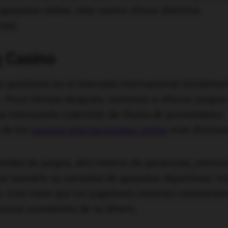
apuestas online, este casino ofrece distintas
sas.
 Casino
posicionó en el mercado internacional inicialme
. Poco tiempo después, comenzó a ofrecer juegos
a interesante colección de títulos de proveedores
 de los
casinos internacionales online
más destaca
edad de juegos, alto retorno de ganancias, premio
que sumarle su variedad de apuestas deportivas: m
. Esto hace que los jugadores retornen constant
tornos constantes de su dinero.