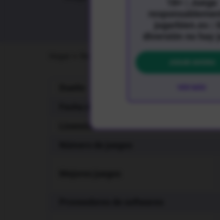
18+ | Juega
responsablemen
jugarbien.es | 
diversión no hay 
Hogar
Resenas
Boomerang Casino
JUGAR AHORA
Dueño
VER MÁS
Fecha de fundación
Licencia
Número de juegos
Mejores juegos
Proveedores de softwares