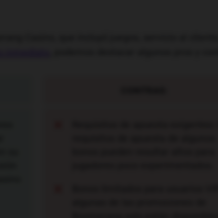
ang Casino, que incluyó juegos, servicio al cliente
ro inmediato
, podemos destacar algunos pros y con
CONTRAS:
res
Requisitos de apuesta exigentes: 
r
requisitos de apuesta de algunos
n su
bonos pueden resultar altos para
sión
jugadores poco experimentados.
casino
Bonos limitados para usuarios VI
algunas de las promociones de
Boomerang solo están disponible