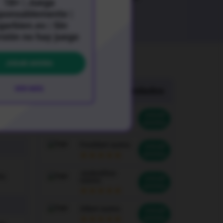
18+ | Juega
ponsablemente |
garbien.es | Sin
rsión no hay juego
JUGAR AHORA
VER MÁS
Casinos recomendados
National casino
JUGAR
AHORA
rating
5
Freshbet casino
JUGAR
AHORA
rating
5
Jackmillion
s:
JUGAR
casino
AHORA
rating
5
20bet casino
JUGAR
AHORA
rating