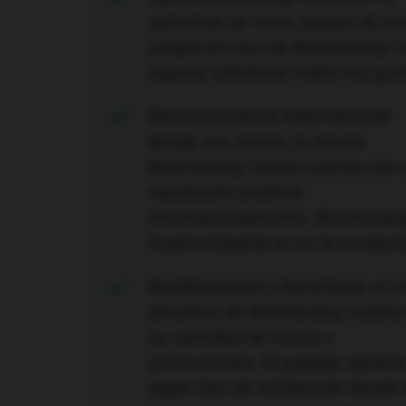
selección de slots, juegos de m
juegos en vivo de Boomerang C
logrará satisfacer todos los gus
Reconocimiento internacional:
desde sus inicios, la marca
Boomerang Casino cuenta con 
reputación positiva
internacionalmente. Boomeran
Casino España no es la excepci
Bonificaciones y beneficios: el 
atractivo de Boomerang Casino
su variedad de bonos y
promociones. El jugador obtien
algún tipo de retribución desde 