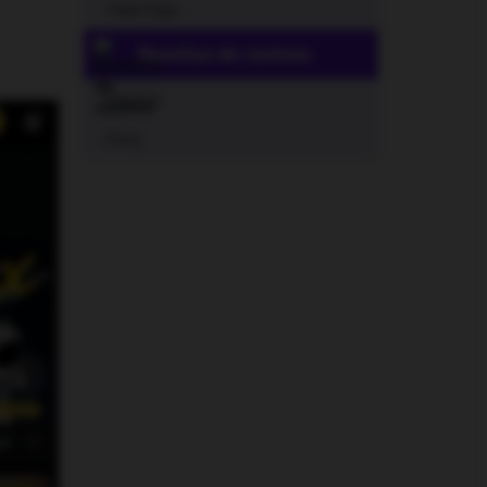
Triple Edge
Reseñas de casinos
Casumo
Party