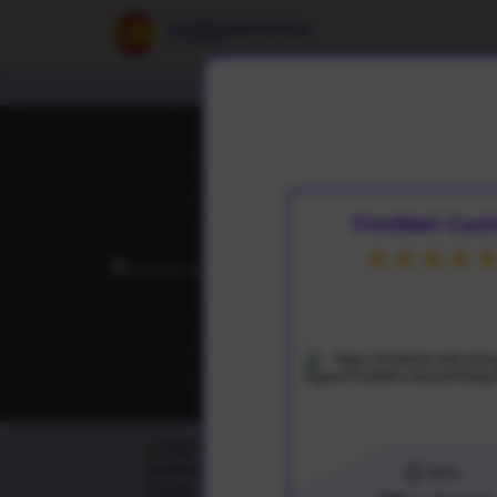
RESEÑAS
CASINO EN VIVO
Freshbet Casi
rating
5
Info