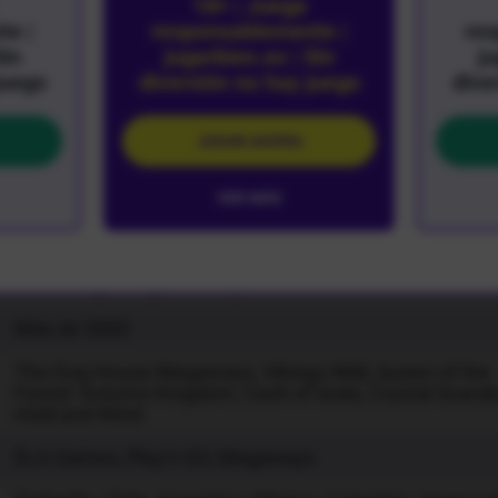
18+ | Juega
te |
responsablemente |
res
Sin
jugarbien.es | Sin
ju
juego
diversión no hay juego
dive
JUGAR AHORA
Araxio Development N.V
VER MÁS
2020
Curacao gaming authority
Más de 5000
The Dog House Megaways, Vikings Wild, Queen of the
Forest: Autumn Kingdom, Cash of Gods, Crystal Scarab
Hold and Wind
ELA Games, Play'n GO, Megaways