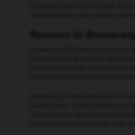
te interesa adentrarte al mundo de las 
modalidades de juego y muchas sorpre
Resumen de Boomerang
Fundado en 2020, Boomerang Casino se 
como una casa de apuestas deportivas
casino, incorporando a su propuesta un
reconocidos, lo que lo convierte en uno
Boomerang en línea destaca por su vari
bonificaciones. A estos atributos hay 
120 mil eventos deportivos anualmente
al casino y, como un búmeran, vean re