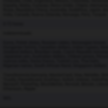
Finlandia, Chile, Argentina, México, Colombia, Venezue
España, Malta, Curazao, Reino Unido, Chipre, Alemania
Rusia, República Checa, Australia, Sudáfrica, Japón, Bra
India, Canadá, Nueva Zelanda, Noruega, Perú, Turquía
0-72 horas
Indeterminado
Euros, Polish zlotys, Russian rubles, Norwegian kroner,
Hungarian forints, Canadian dollars, Indian rupees, Ne
Zealand dollars, Brazilian reals, Czech Republic koruna
Japanese yen, Australian dollars, Chilean pesos, Peruv
nuevos soles, Swiss francs, Turkish Lira, Thai baht,
Nigerian nairas, South African Rand, Singapore dollars
Transferencia bancaria, MasterCard, Visa, Neteller, Skril
Trustly, Paysafecard, EcoPayz, Sofort, Interac, AstroPay
Neosurf, PostePay, MuchBetter, Revoult, Bitcoin, Liteco
Ethereum, Ripple
96%