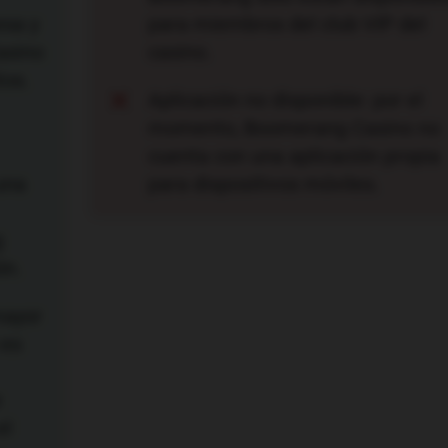
esa y
para miembros del club VIP del
asino
casino.
tos.
Aplicación no disponible: por el
momento, Boomerang Casino no
cuenta con una aplicación propia
una
para dispositivos móviles.
g
ón.
mayor
 es
e
el