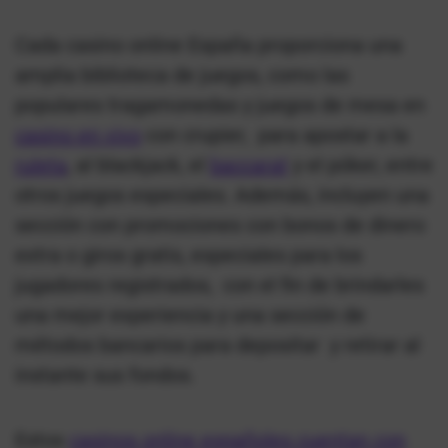
Cada casino online España proporciona una
amplia biblioteca de juegos, como las
populares tragamonedas y juegos de mesa en
casino en vivo
con crupier, para apostar a la
ruleta
, al blackjack, el
baccarat
y el póker, entre
otros juegos especiales. Además, incluyen una
sección con promociones con bonos de dinero
extra o giros gratis, especiales para los
jugadores registrados, con el fin de brindarles
una mejor experiencia y una sección de
métodos bancarios para depositar y retirar al
instante sus fondos.
Estos
casinos online españoles cuentan con