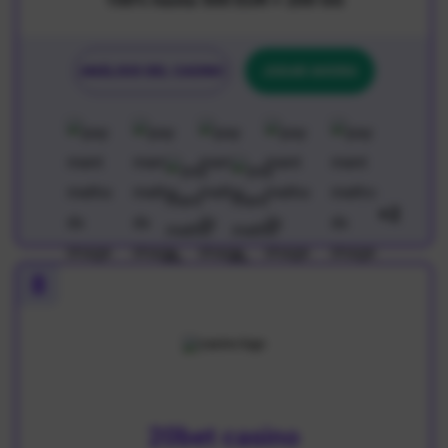
n
g
4
ANÁLISIS DEL CASINO
JUGAR AHORA
+2
8
20bet casino