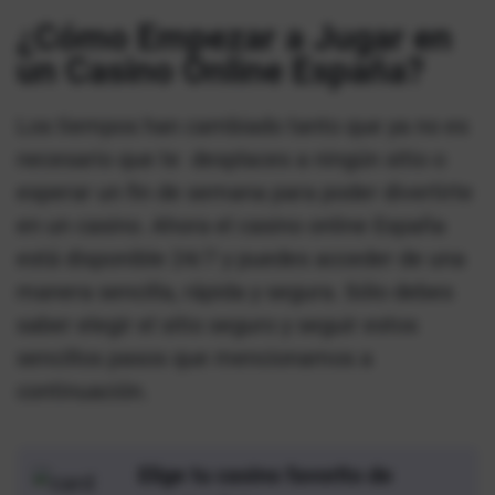
¿Cómo Empezar a Jugar en
un Casino Online España?
Los tiempos han cambiado tanto que ya no es
necesario que te desplaces a ningún sitio o
esperar un fin de semana para poder divertirte
en un casino. Ahora el casino online España
está disponible 24/7 y puedes acceder de una
manera sencilla, rápida y segura. Sólo debes
saber elegir el sitio seguro y seguir estos
sencillos pasos que mencionamos a
continuación.
Elige tu casino favorito de