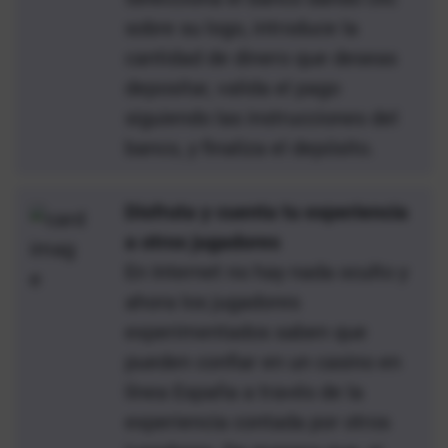
sobre su logo, introduce la
cantidad de dinero que deseas
depositar, valida el pago
siguiendo las instrucciones del
banco, y finaliza el depósito.
Disfruta y cuenta tu experiencia
a otros jugadores
En Internet no hay nada oculto y
ahora los jugadores
experimentados saben que
pueden confiar en un casino en
línea España a través de la
experiencia contada por otros