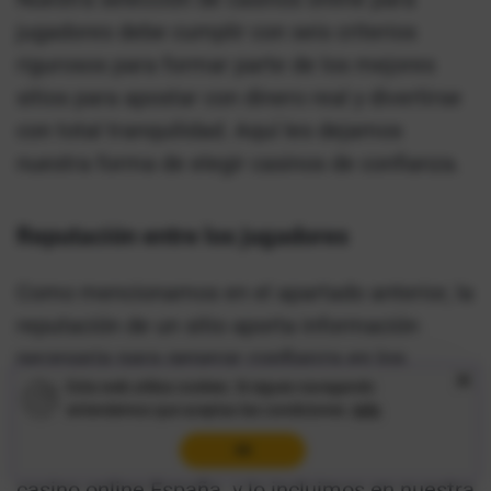
jugadores debe cumplir con seis criterios
rigurosos para formar parte de los mejores
sitios para apostar con dinero real y divertirse
con total tranquilidad. Aquí les dejamos
nuestra forma de elegir casinos de confianza.
Reputación entre los jugadores
Como mencionamos en el apartado anterior, la
reputación de un sitio aporta información
necesaria para generar confianza en los
jugadores. Es por ello que tenemos en cuenta
Esta web utiliza cookies. Si sigues navegando
entendemos que aceptas las condiciones.
Info
la valoración que los jugadores hacen, de
OK
forma desinteresada, sobre un determinado
casino online España y lo incluimos en nuestra