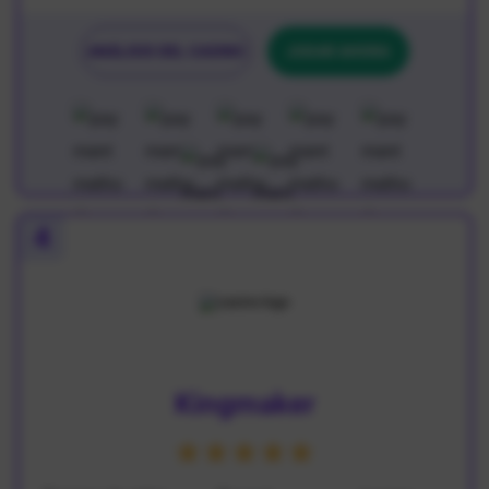
5
ANÁLISIS DEL CASINO
JUGAR AHORA
4
Kingmaker
r
a