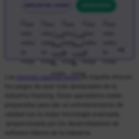
ANÁLISIS DEL CASINO
JUGAR AHORA
+3
Los
mejores casinos online
en España ofrecen
los juegos de azar más destacados de la
industria iGaming. Estos operadores están
preparados para dar un entretenimiento de
calidad con la mejor tecnología avanzada,
proporcionada por los desarrolladores de
software líderes de la industria.