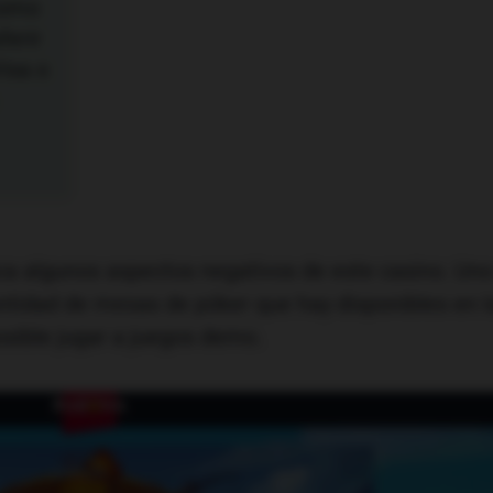
como
ferir
isa o
a algunos aspectos negativos de este casino. Uno
ntidad de mesas de póker que hay disponibles en l
sible jugar a juegos demo.