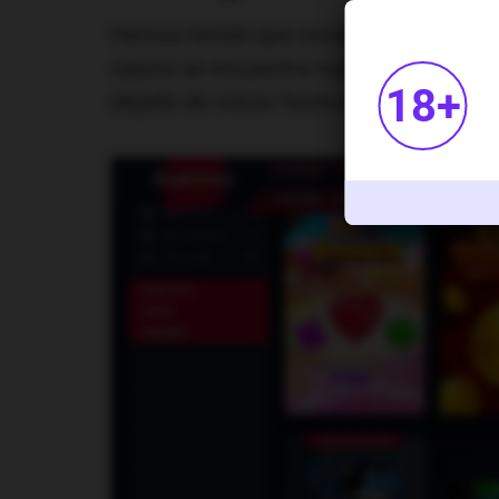
Hemos tenido que revisar plataformas 
casino se encuentra registrado en Cur
18+
dejado de crecer hasta convertirse en