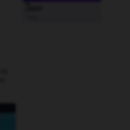
Casumo
Party
 de
as