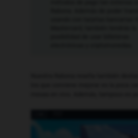
métodos de pago tan extensa 
Rabona. Además de poder trans
usando con tarjetas bancarias V
Mastercard, también tendrás la
posibilidad de usar billeteras
electrónicas y criptomonedas.
Nuestra Rabona reseña también destac
los que conviene mejorar es la poca ca
mesas en vivo. Además, tampoco es po