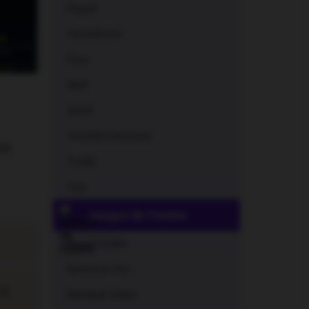
Paypal
Paysafecard
Payu
Skrill
Sofort
Transferia Bancaria
os
Trustly
Visa
Juegos de Casino
Bacará Online
Bacará en Vivo
13
Blackjack Online