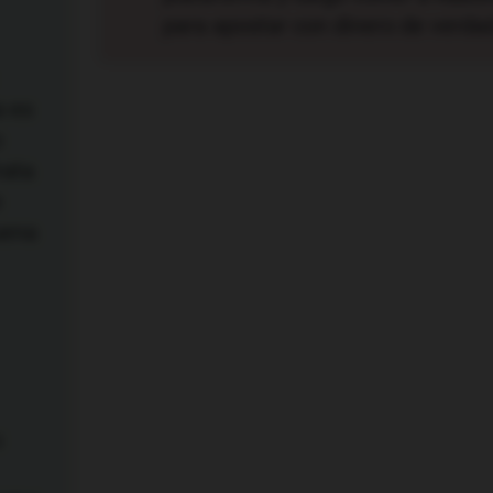
para apostar con dinero de verda
a es
o
rata
e
uena
u