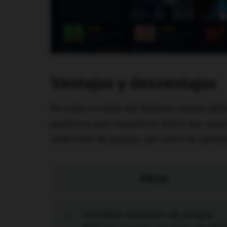
Ventajas y desventajas
En esta revisión del Rabona casino d
positivos que negativos. Entre las car
selección de juegos, así como la calid
PROS:
Increíble selección de juegos.