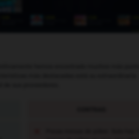
efinitivamente hemos encontrado muchos más punt
acterísticas más destacadas está su extraordinaria
ad de sus proveedores.
CONTRAS:
Pocas mesas de póker. Solo hay 