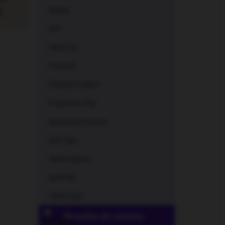
d.
Netent
PAF
Play'n Go
Playtech
Playtech Origins
Pragmatic Play
Rarestone Gaming
Red Tiger
Reel Kingdom
SpinPlay
Triple Edge
Reseñas de casinos