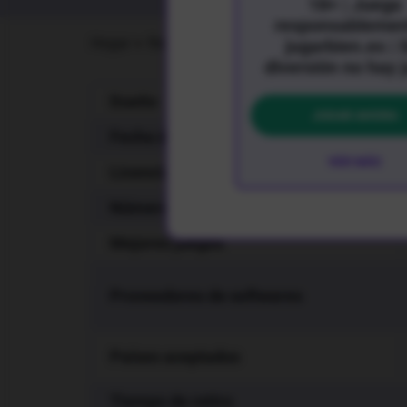
18+ | Juega
responsablemen
Hogar
Resenas
Rabona Casino
jugarbien.es | 
diversión no hay 
Dueño
JUGAR AHORA
Fecha de fundación
VER MÁS
Licencia
Número de juegos
Mejores juegos
Proveedores de softwares
Países aceptados
Tiempo de retiro