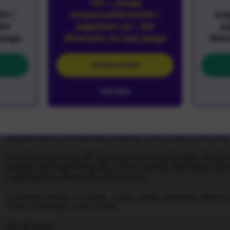
18+ | Juega
te |
responsablemente |
res
Sin
jugarbien.es | Sin
ju
juego
diversión no hay juego
dive
Rabidi NV
JUGAR AHORA
2019
VER MÁS
Curaçao
7900+
Big Bamboo, Buffalo Blitz, Mental, Fruit Shop y Fat Dra
Evolution Gaming, BF Gaming, Iron Dog Studios, Pocke
Games, Microgaming, Big Time Gaming, Red Rake Gam
Lighting Box, Playtech, entre otros.
Australia, Brasil, Canadá, Japón, India, Malasia, México
Chile, Finlandia, entre otros.
24-48 horas.