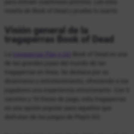
para extraer cuantiosos premios. Lee esta
reseña de Book of Dead y prueba tu suerte.
Visión general de la
tragaperras Book of Dead
La
tragaperras Play n GO
Book of Dead es una
de las grandes joyas del mundo de las
tragaperras en línea. Se destaca por su
dinamismo y entretenimiento, ofreciendo a los
jugadores una experiencia emocionante. Con 5
carretes y 10 líneas de pago, esta tragaperras
es una opción popular para aquellos que
disfrutan de los juegos de Play'n GO.