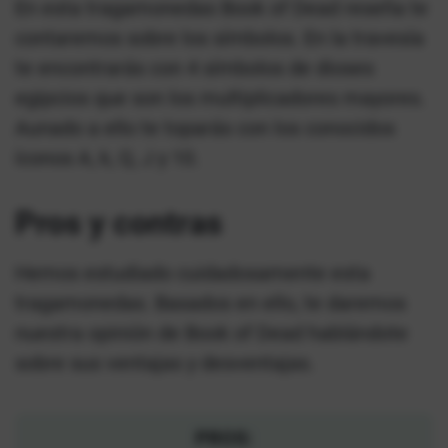
En esta tragamonedas Book of Dead reseña te
contaremos sobre los símbolos. En la travesía
te encontrarás con 4 símbolos de dioses
egipcios que son los multiplicadores mayores.
Aunado a ello te toparás con los conocidos
íconos A, k, Q, J y 10.
Pros y contras
Hemos estudiado cuidadosamente esta
tragamonedas. Basados en ello, te daremos
nuestra opinión de Book of Dead hablándote
sobre sus ventajas y desventajas.
PROS: