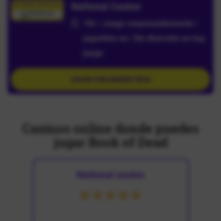
Oferta exclusiva
National Casino
18+ | Juega responsablemente |
jugarbien.es | Sin diversión no hay
juego
JUGAR CON DINERO REAL
Casinos online donde puedes
jugar Book of Dead
National casino
r
a