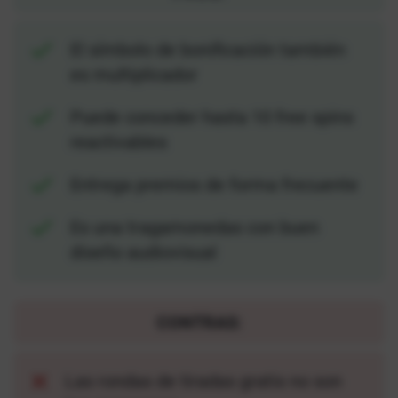
El símbolo de bonificación también
es multiplicador
Puede conceder hasta 10 free spins
reactivables
Entrega premios de forma frecuente
Es una tragamonedas con buen
diseño audiovisual
CONTRAS:
Las rondas de tiradas gratis no son