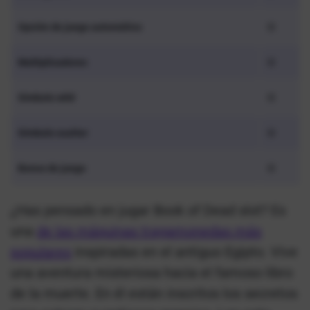
Opción de juego automático
Sí
Multiplicadores
Sí
Símbolo wild
Sí
Símbolo scatter
Sí
Bonos de juego
Sí
¿Has pensado en jugar Book of Dead slot? Es
una
de las máquinas tragamonedas más
populares
inspiradas en el antiguo Egipto. Vive
una aventura misteriosa hacia el famoso libro
de la muerte. En él están inscritos los secretos