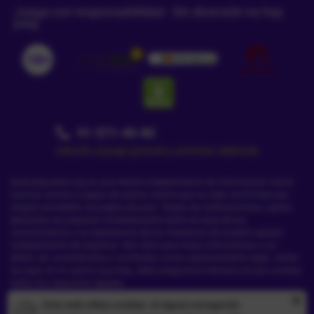
Juega con responsabilidad - Sin diversión no hay
jueg
18+
91-571-40-80
Adicción al juego gratuita y anónima celebrada
buenaapuesta.org es una fuente independiente de información sobre
casinos online y juegos de casino online que no está controlada por
ningún proveedor de juegos de azar. Todas las calificaciones y guías
generales se preparan honestamente sobre la base de los
conocimientos y la experiencia de los miembros de nuestro equipo
independiente de expertos. Son sólo para fines informativos y no
deben ser consideradas o confiadas como asesoramiento legal. Antes
de jugar en el casino que elija, debe asegurarse siempre de que cumple
todos los requisitos legales.
Términos y condiciones
Política de privacidad
Esta web utiliza cookies. Si sigues navegando