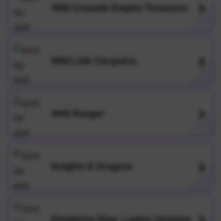
Wild Crusade Empire Treasures
Wild Link Cleopatra
Wild Ranger
Knights & Dragons
Kingdoms Rise: Legion Uprising