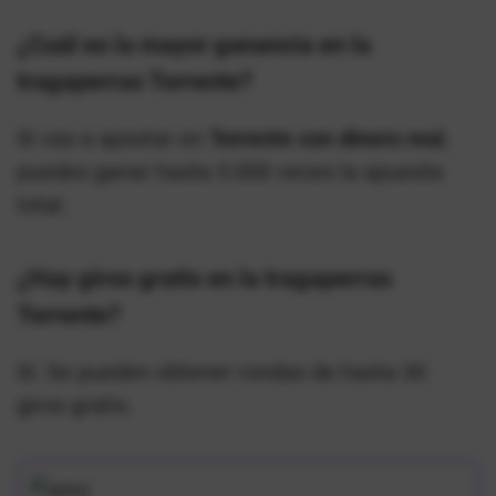
¿Cuál es la mayor ganancia en la
tragaperras Torrente?
Si vas a apostar en
Torrente con dinero real
,
puedes ganar hasta 5.000 veces la apuesta
total.
¿Hay giros gratis en la tragaperras
Torrente?
Sí. Se pueden obtener rondas de hasta 30
giros gratis.