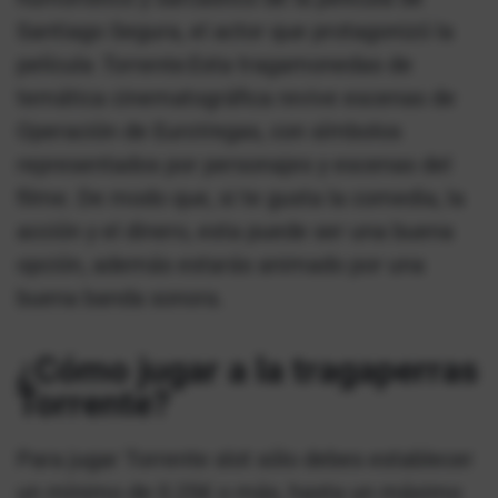
Santiago Segura, el actor que protagonizó la
película
Torrente
.Esta tragamonedas de
temática cinematográfica revive escenas de
Operación de EuroVegas, con símbolos
representados por personajes y escenas del
filme. De modo que, si te gusta la comedia, la
acción y el dinero, esta puede ser una buena
opción, además estarás animado por una
buena banda sonora.
¿Cómo jugar a la tragaperras
Torrente?
Para jugar Torrente slot sólo debes establecer
un mínimo de 0.25€ o más, hasta un máximo