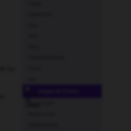
Paypal
Paysafecard
Payu
Skrill
Sofort
Transferia Bancaria
de los
Trustly
Visa
Juegos de Casino
as
Bacará Online
Bacará en Vivo
Blackjack Online