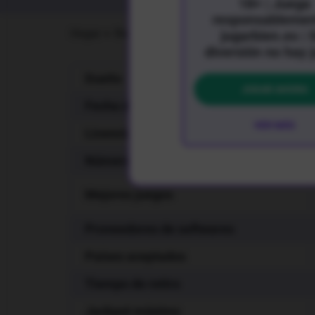
18+ | Juega
responsablemen
Hogar
Resenas
Bizzo Casino
jugarbien.es | 
diversión no hay 
Dueño
JUGAR AHORA
Fecha de fundación
VER MÁS
Licencia
Número de juegos
Mejores juegos
Proveedores de softwares
Países aceptados
Tiempo de retiro
Jackpot máximo