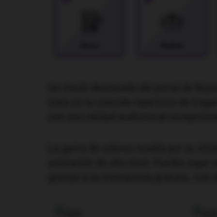
Keno
Ruleta
Un rincón destacado del portal de Bizzo
vista es su colorido repertorio de trag
con una calidad audiovisual excepciona
La gama de colores resalta por su niti
animación de alto nivel. Puedes jugar 
gracias a su membresía gratuita. Con el