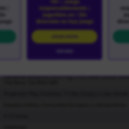
18+ | Juega
te |
responsablemente |
res
Sin
jugarbien.es | Sin
ju
juego
diversión no hay juego
dive
Bizzo y Vineet Toshniwal
JUGAR AHORA
2021
VER MÁS
Curazao licence
Más de 4500
Alchemist Bonanza, Elvis Frog, It’s a Joker, Doctor Wins
The Rave, Cai Shen 689
Pragmatic Play, Evolution, TV Bet, Ezugi y Lucky Streak
Estados Unidos, Comunidad Europea y Latinoamérica
0-72 horas
Indefinido