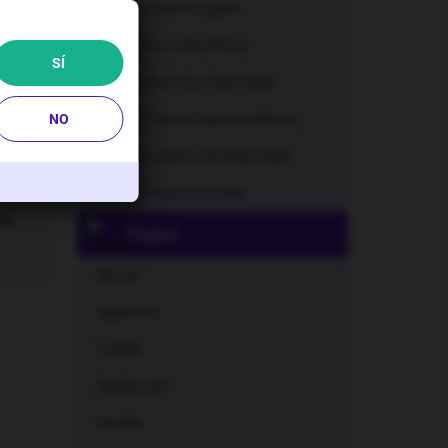
Casinos Online Legales
Casinos En Línea iPhone
SÍ
Los Casinos Para High Roller
NO
El Mejor Casino Depósito Mínimo
Mejores Casinos de Dinero Real
Casinos Internacionales
as
Pagos
Bitcoin
Apple Pay
Cashlib
Mastercard
Neteller