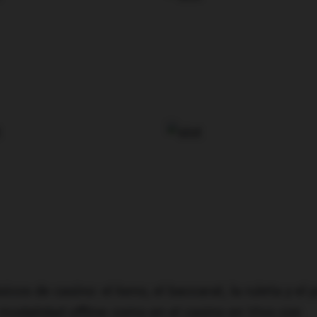
JUGAR AHORA
JUGAR AHORA
JUGAR AHORA
JUGAR AHORA
os de casino: el keno, el baccarat, la ruleta y el 
 modalidad offline como en el casino en Vivo con