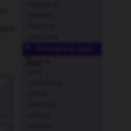
Blackjack en Vivo
gos
Ruleta Online
Ruleta en Vivo
 pagos
Ruleta Lightning
Proveedores de Juegos
Ash Gaming
Betsoft
Evolution Gaming
Greentube
Infinity Dragon
MGA Games
Neko Games