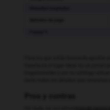
Monedas aceptadas
Métodos de pago
Payout %
Para los que están buscando apostar en 
España es el lugar ideal. Es un portal 
tragamonedas y por su catálogo actual
darte todos los detalles que necesitas 
Pros y contras
Sin duda, es una alternativa de casino 