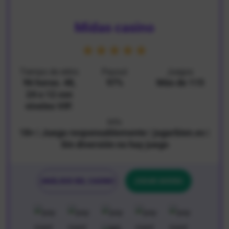
Midas casino
r
a
Tiempo de retiro
Payout
Juegos
t
96 horas. 48,
97%
Más de 115
24 o 12 con
i
niveles VIP.
n
Info
g
18+ | Juega responsablemente | jugarbien.es |
5
Sin diversión no hay juego
ANÁLISIS DEL CASINO
JUGAR AHORA