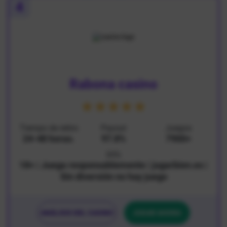
4
Rabona casino
r
a
Tiempo de retiro
Payout
Juegos
t
24-48 horas.
97.8%
7900+
i
Info
18+ | Juega responsablemente | jugarbien.es |
n
Sin diversión no hay juego
g
5
ANÁLISIS DEL CASINO
JUGAR AHORA