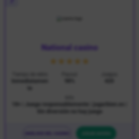
7
National casino
r
a
Tiempo de retiro
Payout
Juegos
t
Inmediatamen
98%
420
te
i
Info
n
18+ | Juega responsablemente | jugarbien.es |
g
Sin diversión no hay juego
5
ANÁLISIS DEL CASINO
JUGAR AHORA