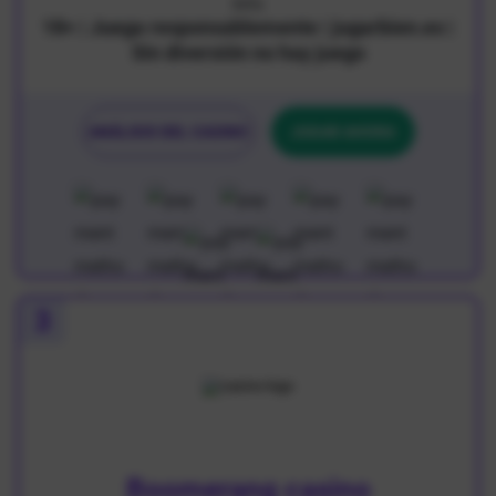
i
Info
18+ | Juega responsablemente | jugarbien.es |
n
Sin diversión no hay juego
g
4
ANÁLISIS DEL CASINO
JUGAR AHORA
3
Boomerang casino