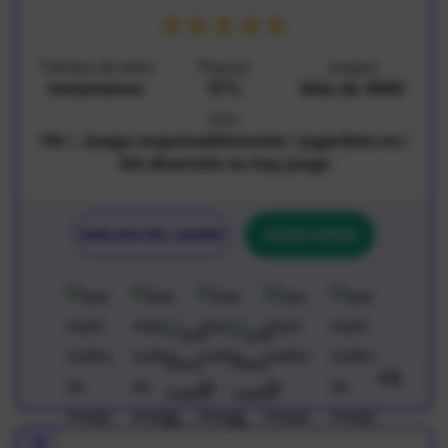
r
a
Tiempo de retiro
Payout
Juegos
t
Instantáneo
97%
Más de 4000
i
Info
18+ | Juega responsablemente | jugarbien.es |
n
Sin diversión no hay juego
g
5
ANÁLISIS DEL CASINO
JUGAR AHORA
+3