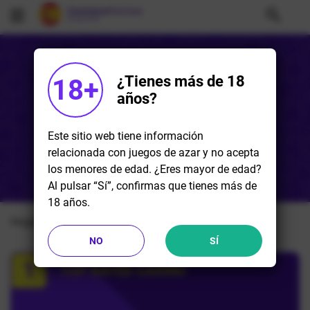
Encontrar
Listado de Casinos
¿Tienes más de 18
18+
años?
Online Legales en
España (2026)
Este sitio web tiene información
relacionada con juegos de azar y no acepta
los menores de edad. ¿Eres mayor de edad?
Al pulsar “Sí”, confirmas que tienes más de
18 años.
Hogar
Casinos Legales Espana
NO
SÍ
1
TOP RATED CASINO