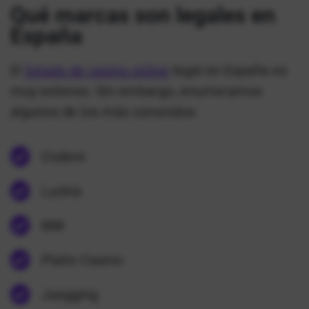
Qué marcas son legales en
España
El
listado de casino online
legal en España es
muy extenso. Sin embargo, enumeramos
algunos de los más conocidos:
Codere
Luckia
888
Platin Casino
Juegging