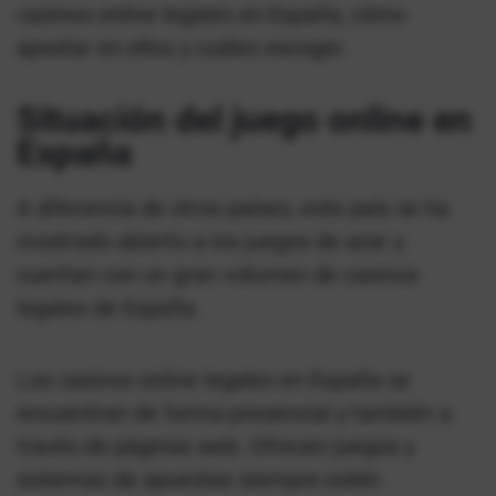
casinos online legales en España, cómo
apostar en ellos y cuáles escoger.
Situación del juego online en
España
A diferencia de otros países, este país se ha
mostrado abierto a los juegos de azar y
cuentan con un gran volumen de casinos
legales de España.
Los casinos online legales en España se
encuentran de forma presencial y también a
través de páginas web. Ofrecen juegos y
sistemas de apuestas siempre estén