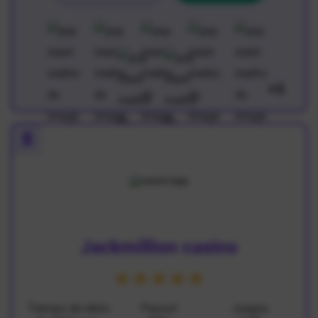
+3
8
Jackmillion casino
r
a
Tiempo de retiro
Payout
Juegos