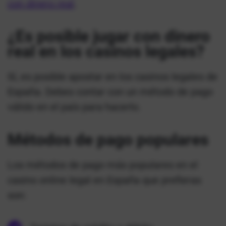
con dinero real
.
¿Es posible jugar con dinero
real en los casinos legales?
Sí, es posible apostar en los casinos legales de
España. Debes contar con un método de pago
válido en el país para hacerlo.
Métodos de pago populares
Los métodos de pago más populares en el
casino online legal en España que prefieras
son: