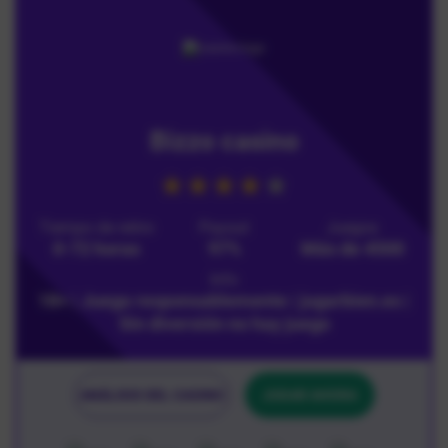
Bizzo casino
r
a
Tiempo de retiro
Payout
Juegos
t
0-72 horas
97%
Más de 4500
i
Info
18+ | Juega responsablemente | jugarbien.es |
n
Sin diversión no hay juego
g
4
ANÁLISIS DEL CASINO
JUGAR AHORA