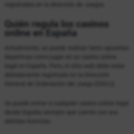
registrados en la dirección de Juegos.
Quién regula los casinos
online en España
Actualmente, se puede realizar tanto apuestas
deportivas como jugar en un casino online
legal en España. Pero, el sitio web debe estar
debidamente registrado en la Dirección
General de Ordenación del Juego (DGOJ).
Se puede entrar a cualquier casino online legal
desde España siempre que cuente con sus
debidas licencias.