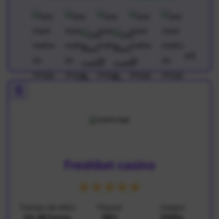
+1
5
Freshbet casino
r
a
Tiempo de retiro
Payout
Juegos
t
24-48 horas
98%
3500+