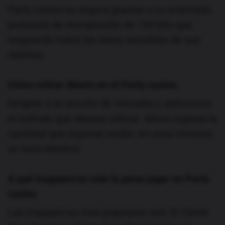
Party casino es segura gracias a su avanzado
protocolo de encriptación de 128 bits que
resguarda todos los datos sensibles de sus
clientes.
Cómo retirar dinero en el Party casino
Dirígete a la sección de retiradas y selecciona
el método que deseas utilizar. Ahora ingresa la
cantidad que esperas recibir, en unos minutos
se hará efectivo.
A qué tragaperras vale la pena jugar en Party
casino
Las tragaperras más populares son: El Cartel