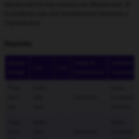
Mastercard en los casinos con Mastercard. Si
lo prefieres usa una transferencia bancaria o
Paysafecard.
Depósito
Métodos
Tiempo De
Límites Por
Tipo
Tasa
De Pago
Procesamiento
Transacción
Credit /
Mínimo
Debit
-
Instantáneo
€10/Máximo
Card
indefinido
Credit /
Mínimo
Debit
-
Instantáneo
€10/Máximo