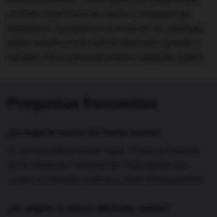
un buen repertorio de casino y tragaperras
populares. Aunque no se trata de un catálogo
súper amplio, es lo suficientemente grande y
variado como para satisfacer cualquier gusto.
Preguntas frecuentes
¿Es legal la marca del Party casino?
Sí, es completamente legal. Tiene la licencia
de la Dirección General de Ordenación del
Juego en España y otras a nivel internacional.
¿Es segura la marca del Party casino?