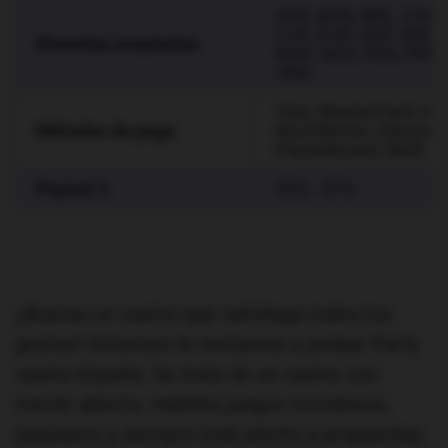
ARS, BGN, BRL, CAD, 
CZK, EUR, HUF, INR, 
Monedas aceptadas
NOK, NZD, PEN, PKR,
VND
Visa, MasterCard, Ins
Métodos de pago
MuchBetter, Interact,
Paysafecard, Skrill
Payout %
95% - 97%
¿Buscas un casino que satisfaga todos tus
gustos? Entonces te invitamos a probar Party
casino España. Se trata de un casino con
mente abierta. Habilita juegos novedosos,
populares y siempre está atento a propuestas