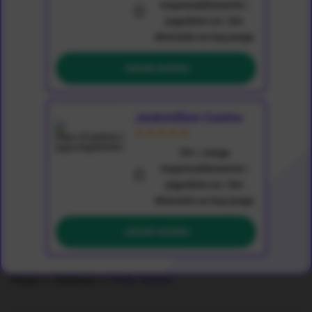
responsablemente |
RESPONSABLEMENTE |
jugarbien.es | Sin
JUGARBIEN.ES | SIN
diversión no hay juego
DIVERSIÓN NO HAY JUEGO
JUGAR AHORA
RESTRINGIDO
Jackmillion Casino
rating
5
18+ | Juega
responsablemente |
jugarbien.es | Sin
diversión no hay juego
JUGAR AHORA
Hogar
Resenas
Party Casino