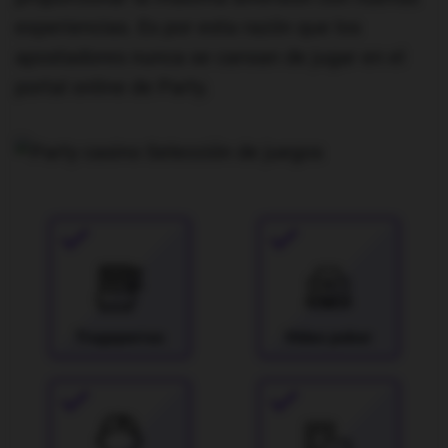
experiencias. Es por esta razón que los
apostadores nunca se cansan de jugar en el
portal online de Party.
Tragaperras
Video poker