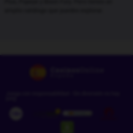
Plus, Popeye y Bison Fury. Pero tienes un
amplio catálogo que puedes explorar.
Juega con responsabilidad - Sin diversión no hay
jueg
18+