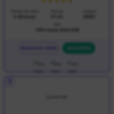
r
a
Tiempo de retiro
Payout
Juegos
t
0-48 horas
97.4%
5000+
i
Info
100% hasta 2024 EUR
n
g
5
ANÁLISIS DEL CASINO
JUGAR AHORA
7