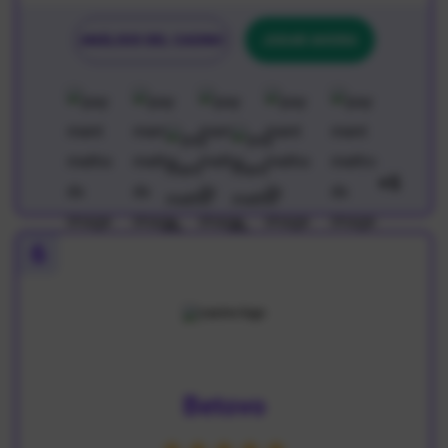
g
5
ANÁLISIS DEL CASINO
JUGAR AHORA
+5
6
Betovo