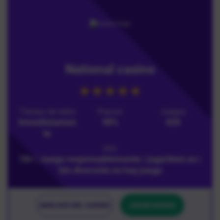
National casino
r
a
Tiempo de retiro
Payout
Juegos
t
Inmediatamen
98%
420
te
i
Info
n
18+ | Juega responsablemente | jugarbien.es |
g
Sin diversión no hay juego
5
ANÁLISIS DEL CASINO
JUGAR AHORA