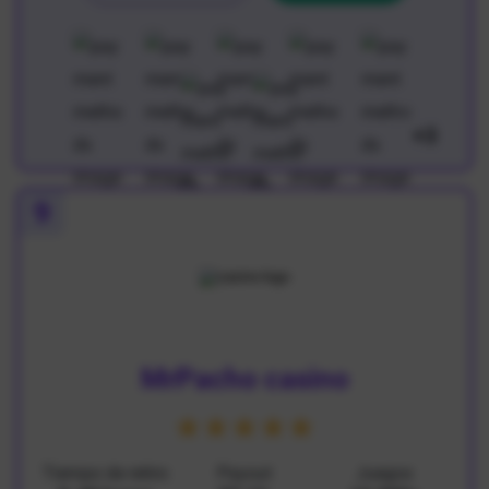
+3
9
MrPacho casino
r
a
Tiempo de retiro
Payout
Juegos