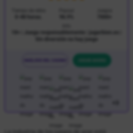
a
Tiempo de retiro
Payout
Juegos
t
0-48 horas.
96.9%
7000+
i
Info
18+ | Juega responsablemente | jugarbien.es |
n
Sin diversión no hay juego
g
5
ANÁLISIS DEL CASINO
JUGAR AHORA
+3
La industria de los juegos de azar está