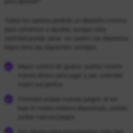
para apostar?
Todos los casinos pedirán un depósito mínimo
para comenzar a apostar, aunque esta
cantidad pueda variar. Un casino con depósitos
bajos tiene las siguientes ventajas:
Mayor control de gastos: podrás invertir
menos dinero para jugar y, así, controlar
mejor tus gastos.
Permiten probar nuevos juegos: al ser
bajo el monto mínimo depositado, podrás
probar nuevos juegos.
Son ideales para principiantes: este tipo