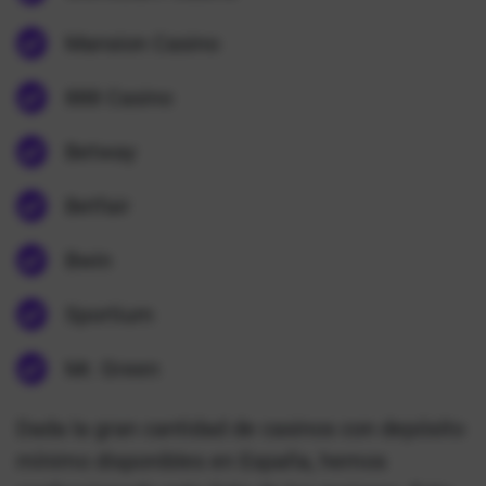
Mansion Casino
888 Casino
Betway
Betfair
Bwin
Sportium
Mr. Green
Dada la gran cantidad de casinos con depósito
mínimo disponibles en España, hemos