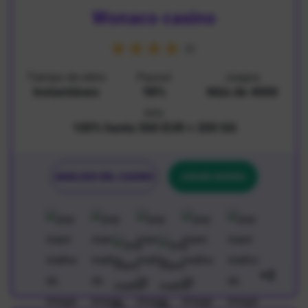
Wonaco casino
r
a
Tiempo de retiro
Payout
Juegos
t
Instantáneo
98%
Más de 4000
i
Info
100% hasta 500 EUR + 200 GG
n
g
4
ANÁLISIS DEL CASINO
JUGAR AHORA
+2