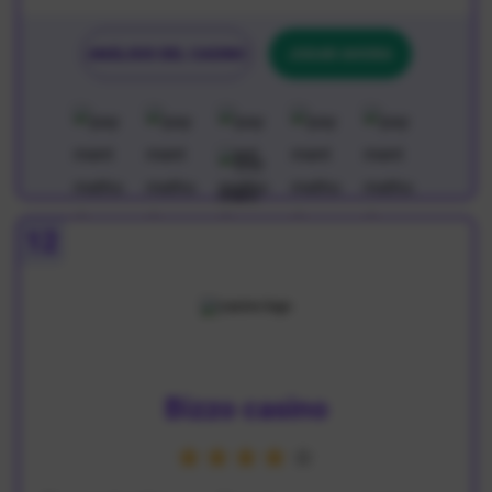
4
ANÁLISIS DEL CASINO
JUGAR AHORA
12
Bizzo casino
r