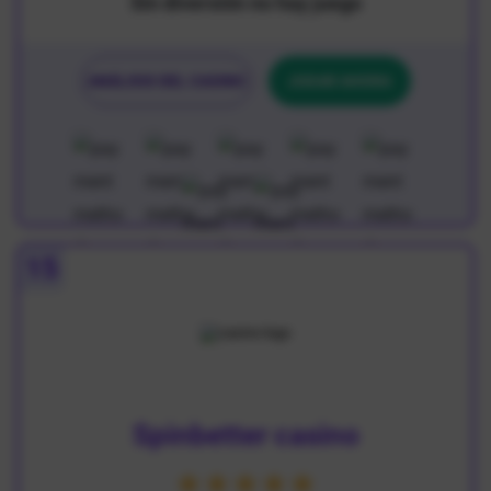
Sin diversión no hay juego
g
4
ANÁLISIS DEL CASINO
JUGAR AHORA
15
Spinbetter casino
r