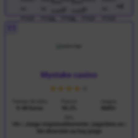
+4
11
Mystake casino
r
a
Tiempo de retiro
Payout
Juegos
t
0-48 horas
96.2%
4685+
i
Info
18+ | Juega responsablemente | jugarbien.es |
n
Sin diversión no hay juego
g