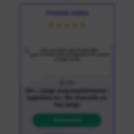
Freshbet casino
r
a
t
i
n
g
5
Info
18+ | Juega responsablemente |
jugarbien.es | Sin diversión no
hay juego
JUGAR AHORA