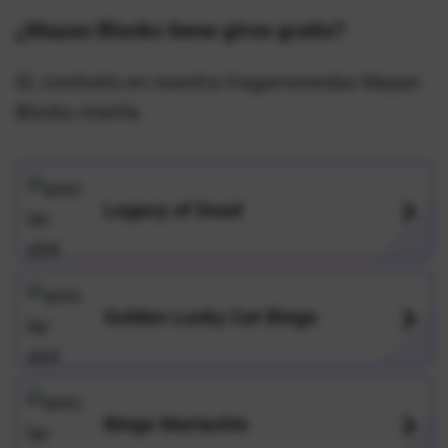
¿Mayan Blocks tiene giros gratis?
Sí, conócelo en nuestra tragamonedas Mayan
Blocks reseña.
Legacy of Dead
Golden Lucky Cat Bingo
Bingo Mariachis