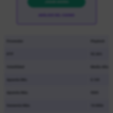
JUGAR AHORA
ANÁLISIS DEL CASINO
Proveedor
Playtech
RTP
95.36%
Volatilidad
Media-Alta
Apuesta Mín.
0.10€
Apuesta Máx.
500€
Ganancia Máx.
10.000x