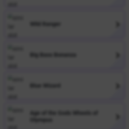
Wild Ranger
Big Bass Bonanza
Blue Wizard
Age of the Gods Wheels of
Olympus