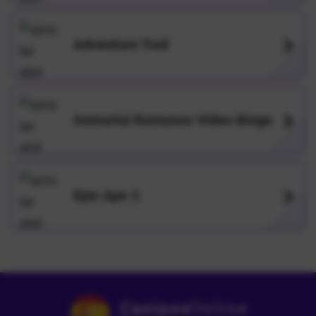
Adventure Trail
Immortal Romance Video Bingo
Epic Ape 2