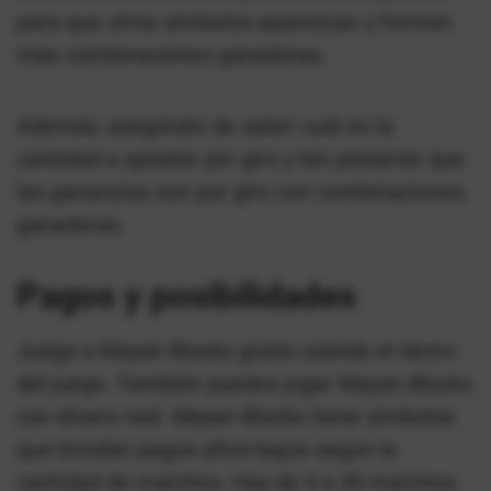
para que otros símbolos aparezcan y formen
más combinaciones ganadoras.
Además, asegúrate de saber cuál es la
cantidad a apostar por giro y ten presente que
las ganancias son por giro con combinaciones
ganadoras.
Pagos y posibilidades
Juega a Mayan Blocks gratis usando el demo
del juego. También puedes jugar Mayan Blocks
con dinero real. Mayan Blocks tiene símbolos
que brindan pagos altos-bajos según la
cantidad de matches. Hay de 5 a 30 matches,