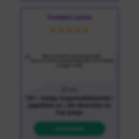
Freshbet casino
r
a
t
i
n
g
5
Info
18+ | Juega responsablemente |
jugarbien.es | Sin diversión no
hay juego
JUGAR AHORA