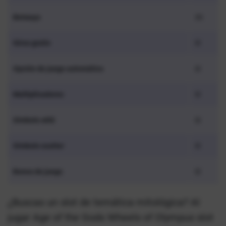
Betways
30
Giros gratis
Sí
Opción de juego automático
Sí
Multiplicadores
Sí
Símbolo wild
Sí
Símbolo scatter
Sí
Bonos de juego
Sí
¿Buscas un slot de temática mitológica? Al
jugar Age of the Gods Wheels of Olympus slot