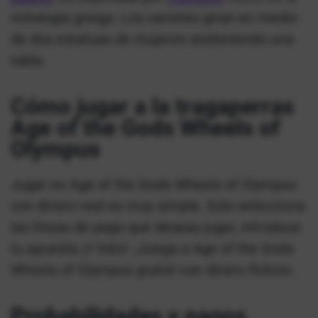
mitología griega. Los carretes giran en medio
de dos estatuas de mujeres sosteniendo una
tabla.
Cómo jugar a la tragaperras
Age of the Gods Wheels of
Olympus
Jugar en Age of the Gods Wheels of Olympus
con dinero real es muy simple. Solo selecciona
las líneas de pago que deseas jugar, introduce
tu apuesta ¡Y listo!. ¡Juega a Age of the Gods
Wheels of Olympus gratis! con dinero ficticio.
Probabilidades y pagos