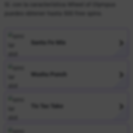
Sí. con la característica Wheel of Olympus
puedes obtener hasta 500 free spins.
Santa Fe Mix
Wushu Punch
Tic Tac Take