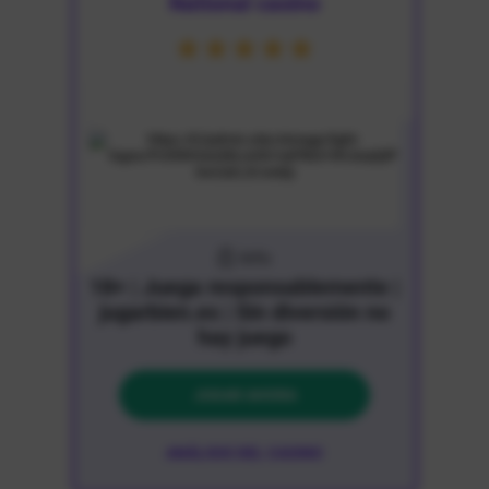
National casino
r
a
t
i
n
g
5
Info
18+ | Juega responsablemente |
jugarbien.es | Sin diversión no
hay juego
JUGAR AHORA
ANÁLISIS DEL CASINO