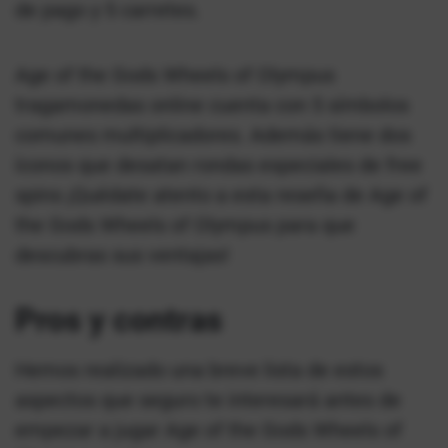
de pago y 5 carretes.
Age of the Gods Wheels of Olympus
tragamonedas online cuenta con 5 símbolos
comunes multiplicadores. Además tiene dos
íconos que desatan rondas especiales de free
spins ¡Quédate atento a esta reseña de Age of
the Gods Wheels of Olympus para que
descubras sus ventajas!
Pros y contras
Hemos realizado una breve lista de estos
aspectos que seguro te interesará antes de
empezar a jugar Age of the Gods Wheels of