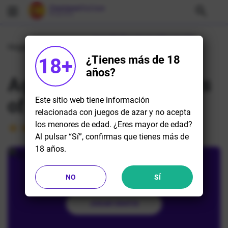
Encontrar
Age Of The Gods Wheels Of
Hogar
Tragaperras
Olympus
¿Tienes más de 18
18+
años?
Age of the Gods Wheels
of Olympus Slot
Este sitio web tiene información
relacionada con juegos de azar y no acepta
los menores de edad. ¿Eres mayor de edad?
4.0/5.0
r
Al pulsar “Sí”, confirmas que tienes más de
a
18 años.
t
i
NO
SÍ
n
JUGAR GRATIS
g
4