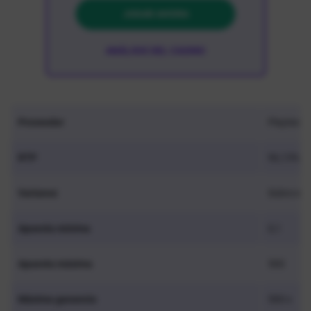
JUGAR AHORA
ANÁLISIS DEL CASINO
Proveedor
Playtech
RTP
96,13%
Variance
Sobre el 
Apuesta mínima
0,1
Apuesta máxima
500
Máxima ganancia
500 x