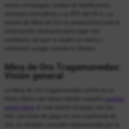
varios minijuegos, rondas de bonificación,
símbolos comodines y un RTP del 90 %. La
reseña de Mina de Oro te proporciona toda la
información necesaria para jugar con
confianza, así que no dudes en leerla y
comenzar a jugar cuando lo desees.
Mina de Oro Tragamonedas:
Visión general
La Mina de Oro tragamonedas online es un
título clásico del desarrollador español
casinos
online MGA
, el cual diseñó el juego con tan
sólo una línea de pago en una cuadrícula de
3x3, un símbolo comodín representado por la