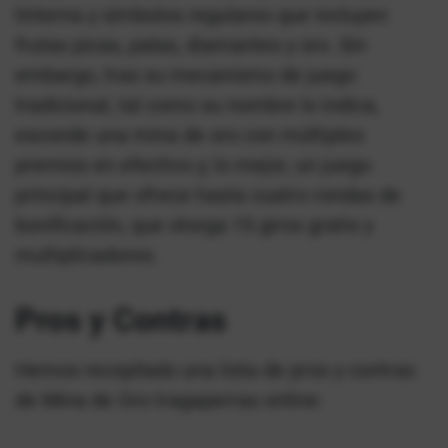
linterna y símbolos regulares que incluyen
frutas picas, palas, diamantes y oro. Sin
embargo, tras su mecanismo de juego
tradicional, tal como su nombre lo indica,
esconde una mina de oro con múltiples
premios en efectivo y, lo mejor, un juego
principal que ofrece hasta cuatro rondas de
bonificación, que otorga 15 giros gratis y
multiplicadores.
Pros y Contras
Hemos recopilado una lista de pros y contras
de Mina de Oro tragaperras online: