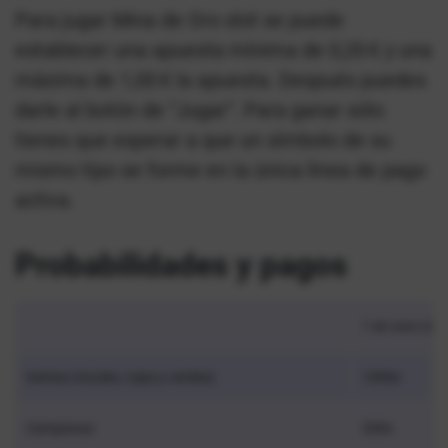
Para jugar Mina de Oro slot se puede
establecer una apuesta mínima de 0,20 € y una
máxima de 1,00 € la apuesta. Después puedes
darle al botón de “Jugar”. Para ganar sólo
tienes que esperar a que un símbolo de su
mismo tipo se forme en la única línea de pago
activa.
Probabilidades y pagos
1 en una Líne
Gemas (Azules, rojas y verdes)
1000x
Campanas
200x