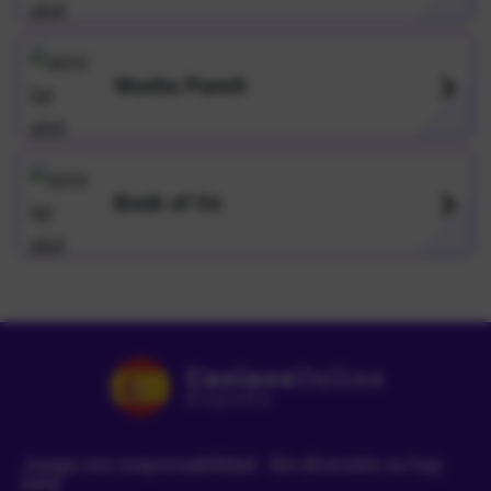
Wushu Punch
Book of Oz
Juega con responsabilidad - Sin diversión no hay
jueg