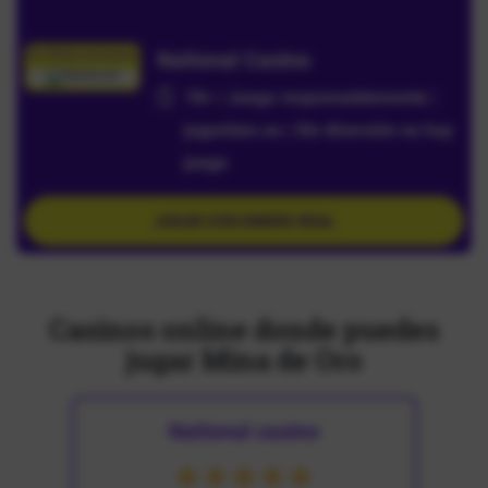
Oferta exclusiva
National Casino
18+ | Juega responsablemente |
jugarbien.es | Sin diversión no hay
juego
JUGAR CON DINERO REAL
Casinos online donde puedes
jugar Mina de Oro
National casino
r