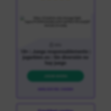
a
t
i
n
g
5
Info
18+ | Juega responsablemente |
jugarbien.es | Sin diversión no
hay juego
JUGAR AHORA
ANÁLISIS DEL CASINO