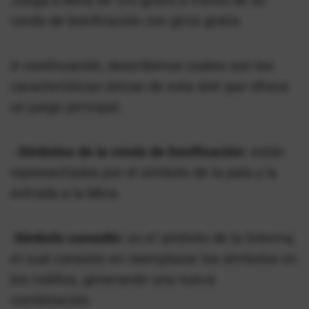
Juega a Mina de Oro gratis a través de su
ronda de bonificación con giros gratis.
A continuación, describimos cuáles son las
características únicas de esta slot que ofrece
un juego principal.
-
Símbolos de la ronda de bonificación:
están
representados por el símbolo de la pala y la
entrada a la Mina.
-
Símbolo comodín:
es el símbolo de la linterna,
el cual consiste en reemplazar los símbolos en
los rodillos, generando una nueva
combinación.