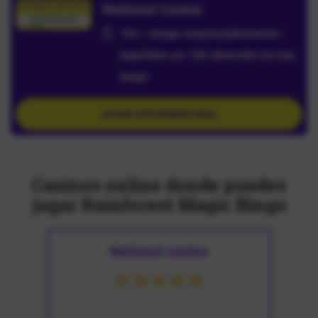
Oferta exclusiva
National Casino
18+ | Juega responsablemente |
jugarbien.es | Sin diversión no hay
juego
JUGAR CON DINERO REAL
Casinos online donde puedes
jugar Rainforest Magic Bingo
National casino
r
a