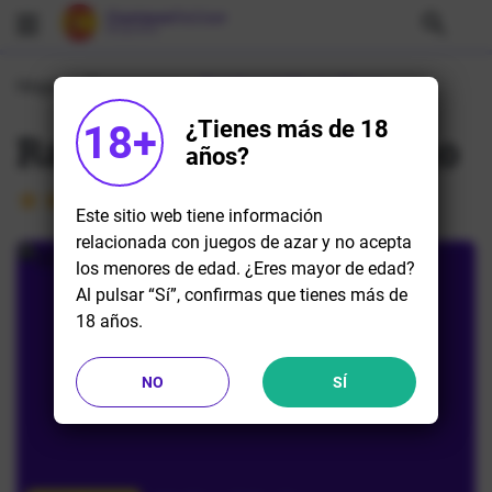
Encontrar
Hogar
Tragaperras
Rainforest Magic Bingo
¿Tienes más de 18
18+
Rainforest Magic Bingo
años?
4.0/5.0
r
Este sitio web tiene información
a
relacionada con juegos de azar y no acepta
t
los menores de edad. ¿Eres mayor de edad?
Al pulsar “Sí”, confirmas que tienes más de
i
18 años.
n
JUGAR GRATIS
g
NO
SÍ
4