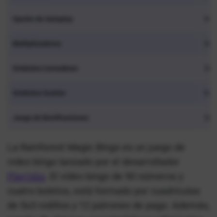
Opción de Autoplay
No
Multiplicadores
Sí
Símbolos Comodines
Sí
Símbolos Scatter
No
Juego de Bonificaciones
Sí
La Rainforest Magic Bingo es un juego de
video bingo lanzado por el desarrollador
Play’nGo
. El vídeo bingo de 90 números y
cuatro boletos, está formado por cuadrículas
de 5x3 rodillos y 12 patrones de pago. Además,