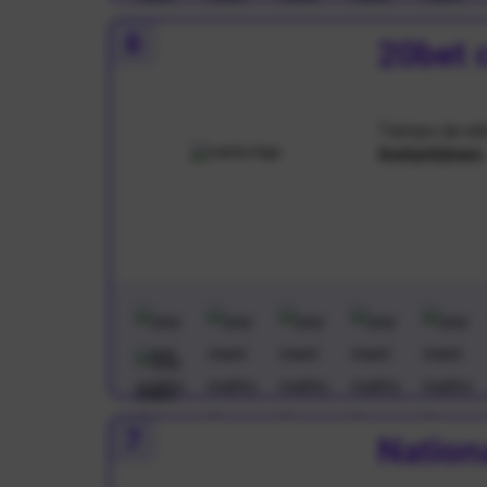
6
20bet 
Tiempo de ret
Instantáneo
7
Nation