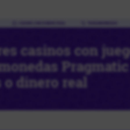
CASINO CON DINERO REAL
TRAGAMONEDAS
es casinos con jueg
monedas Pragmatic 
s o dinero real