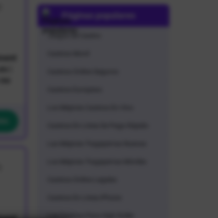
Páginas populares
Juegos de Casino
Casinos Movil
ment
es |
Casinos Online Seguros
 no
Casinos Europeos
Los Mejores Casinos En Vivo
RA
Casinos En Línea De Pago Rápido
Las Mejores Tragaperras Nuevas
Los Mejores Tragaperras Móviles
Casinos Online Legales
Casinos En Línea iPhone
Los Casinos Para High Roller