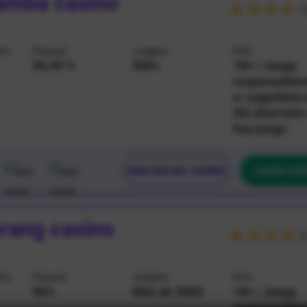
amba casino
r
a
t
iro
Payout
Juegos
Info
96.09 %
500+
18+ | Juega
i
responsable
n
e | jugarbien.
Sin diversión
g
hay juego
4
ANÁLISIS DEL CASINO
JUGAR AHO
ang casino
r
a
t
iro
Payout
Juegos
Info
96%
Más de 5000
18+ | Juega
i