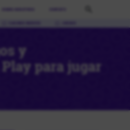
Encontrar
SOBRE NOSOTROS
CONTATO
CASINOS NUEVOS
JUEGOS
os y
Play para jugar