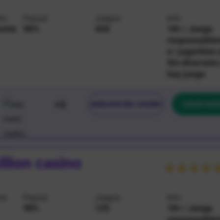
a
t
iro
Payout
Juegos
Info
ente
98%
420
18+ | Juega
i
responsable
n
e | jugarbien.
Sin diversión
g
hay juego
5
+3
ANÁLISIS DEL CASINO
JUGAR AHO
llion casino
r
a
t
iro
Payout
Juegos
Info
98%
125
18+ | Juega
i
responsable