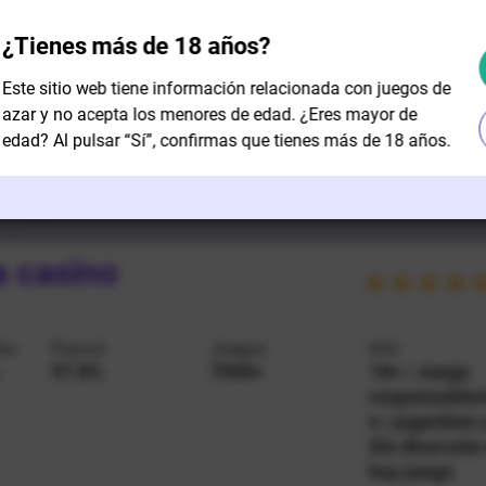
responsable
n
e | jugarbien.
¿Tienes más de 18 años?
Sin diversión
g
hay juego
4
Este sitio web tiene información relacionada con juegos de
azar y no acepta los menores de edad. ¿Eres mayor de
edad? Al pulsar “Sí”, confirmas que tienes más de 18 años.
+9
ANÁLISIS DEL CASINO
JUGAR AHO
 casino
r
a
t
iro
Payout
Juegos
Info
.
97.8%
7900+
18+ | Juega
i
responsable
n
e | jugarbien.
Sin diversión
g
hay juego
5