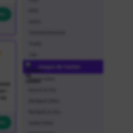
Skrill
RA
Sofort
Transferia Bancaria
Trustly
Visa
Juegos de Casino
Bacará Online
ment
es |
Bacará en Vivo
 no
Blackjack Online
Blackjack en Vivo
RA
Ruleta Online