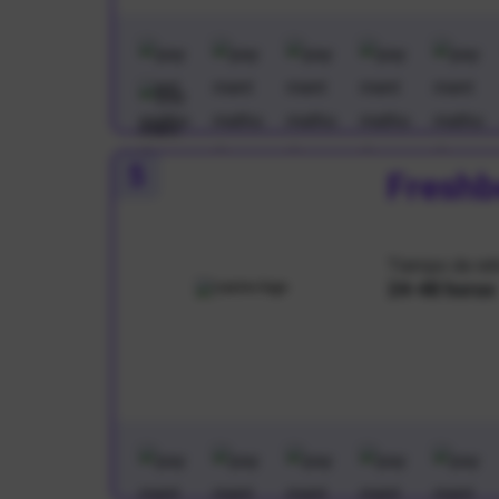
5
Freshb
Tiempo de ret
24-48 horas