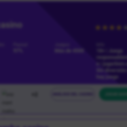
casino
r
a
t
iro
Payout
Juegos
Info
97%
Más de 4500
18+ | Juega
i
responsable
n
e | jugarbien.
Sin diversión
g
hay juego
4
+2
ANÁLISIS DEL CASINO
JUGAR AHO