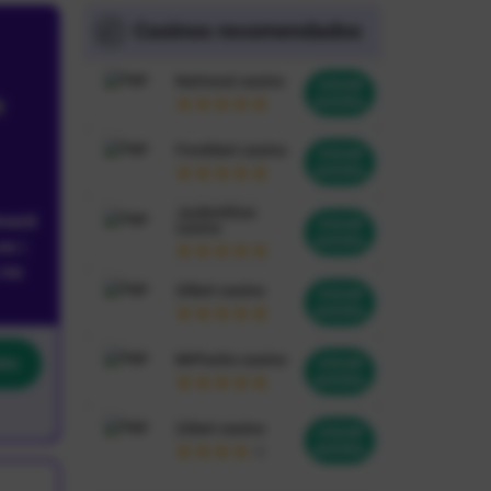
Casinos recomendados
National casino
JUGAR
AHORA
rating
5
Freshbet casino
JUGAR
AHORA
rating
5
Jackmillion
ment
JUGAR
casino
AHORA
es |
rating
 no
5
20bet casino
JUGAR
AHORA
rating
5
MrPacho casino
JUGAR
RA
AHORA
rating
5
22bet casino
JUGAR
AHORA
rating
4