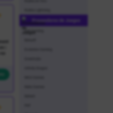
Ruleta en Vivo
Ruleta Lightning
Proveedores de Juegos
Ash Gaming
Betsoft
ment
es |
Evolution Gaming
 no
Greentube
Infinity Dragon
RA
MGA Games
Neko Games
Netent
PAF