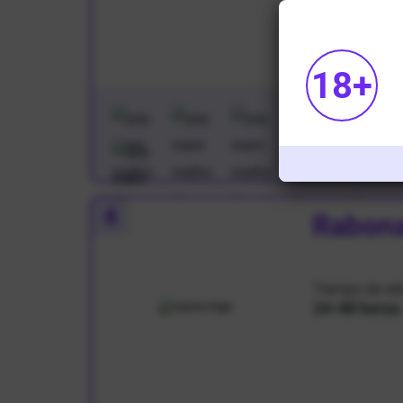
18+
4
Rabona
Tiempo de ret
24-48 horas